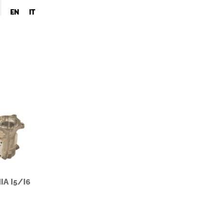
EN
IT
IA I5/I6