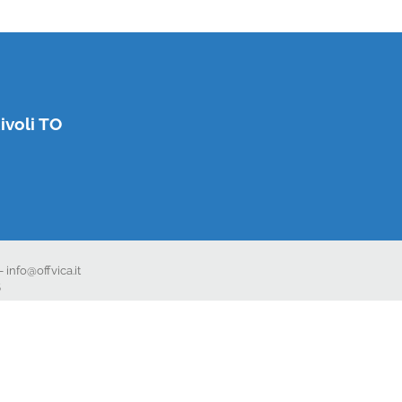
ivoli TO
 info@offvica.it
5