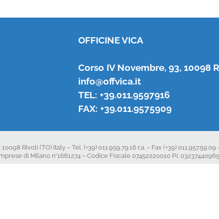
OFFICINE VICA
Corso IV Novembre, 93, 10098 R
info@offvica.it
TEL: +39.011.9597916
FAX: +39.011.9575909
 Rivoli (TO) Italy – Tel. (+39) 011.959.79.16 r.a. – Fax (+39) 011.957.59.09 –
le imprese di Milano n°1661274 – Codice Fiscale 07452220010 P.I. 0323744096