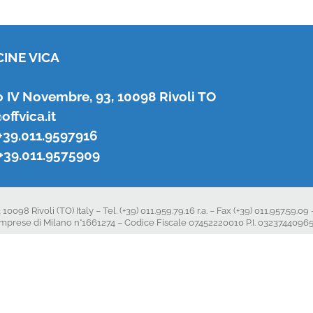
CINE VICA
 IV Novembre, 93, 10098 Rivoli TO
offvica.it
+39.011.9597916
+39.011.9575909
 Rivoli (TO) Italy – Tel. (+39) 011.959.79.16 r.a. – Fax (+39) 011.957.59.09 –
le imprese di Milano n°1661274 – Codice Fiscale 07452220010 P.I. 0323744096