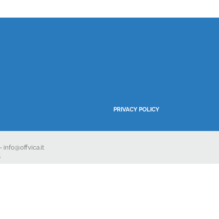
PRIVACY POLICY
 info@offvica.it
5